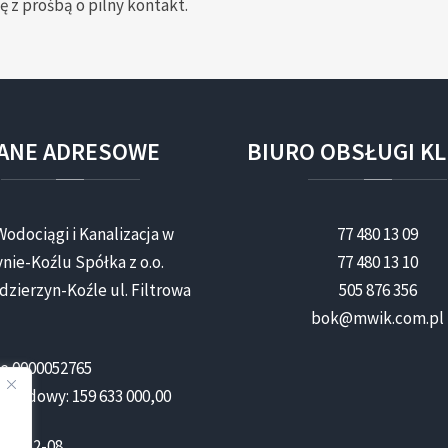
ę z prośbą o pilny kontakt.
ANE
ADRESOWE
BIURO
OBSŁUGI
KL
Wodociągi i Kanalizacja w
77 480 13 09
nie-Koźlu Spółka z o.o.
77 480 13 10
dzierzyn-Koźle ul. Filtrowa
505 876 356
bok@mwik.com.pl
e 0000052765
akładowy: 159 633 000,00
000-52-08