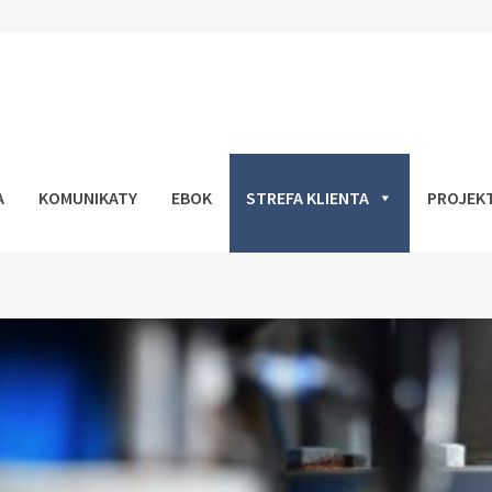
able
Default
Font
A
KOMUNIKATY
EBOK
STREFA KLIENTA
PROJEKT