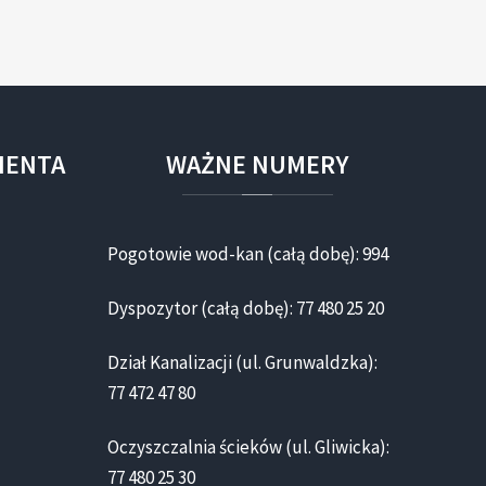
IENTA
WAŻNE
NUMERY
Pogotowie wod-kan (całą dobę): 994
Dyspozytor (całą dobę): 77 480 25 20
Dział Kanalizacji (ul. Grunwaldzka):
77 472 47 80
Oczyszczalnia ścieków (ul. Gliwicka):
77 480 25 30