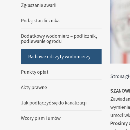
Zgłaszanie awarii
Podaj stan licznika
Dodatkowy wodomierz – podlicznik,
podlewanie ogrodu
Radiowe odczyty wodomierzy
Punkty opłat
Strona g
Akty prawne
SZANOWN
Zawiadam
Jak podłączyć się do kanalizacji
wymienia
umożliwi
Wzory pism i umów
Prosimy 