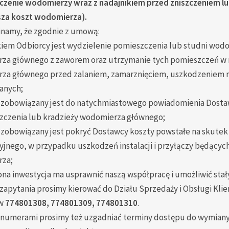
czenie wodomierzy wraz z nadajnikiem przed zniszczeniem lu
za koszt wodomierza).
namy, że zgodnie z umową:
iem Odbiorcy jest wydzielenie pomieszczenia lub studni wodo
za głównego z zaworem oraz utrzymanie tych pomieszczeń w n
za głównego przed zalaniem, zamarznięciem, uszkodzeniem 
anych;
 zobowiązany jest do natychmiastowego powiadomienia Dostaw
zczenia lub kradzieży wodomierza głównego;
 zobowiązany jest pokryć Dostawcy koszty powstałe na skutek
yjnego, w przypadku uszkodzeń instalacji i przyłączy będących
za;
a inwestycja ma usprawnić naszą współpracę i umożliwić stał
zapytania prosimy kierować do Działu Sprzedaży i Obsługi Klie
ów
774801308, 774801309, 774801310
.
 numerami prosimy też uzgadniać terminy dostępu do wymian