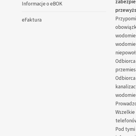
zabezpie
Informacje o eBOK
przewyżs
Przypomi
eFaktura
obowiązk
wodomier
wodomier
niepowoł
Odbiorca
przemies
Odbiorca
kanalizac
wodomier
Prowadzon
Wszelkie 
telefon
Pod tymi