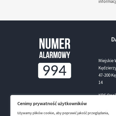
informacj
D
Miejskie 
Kędzierzy
47-200 Kę
14
KRS Opol
Kapitał Z
Cenimy prywatność użytkowników
Używamy plików cookie, aby poprawić jakość przeglądania,
NIP: 749-