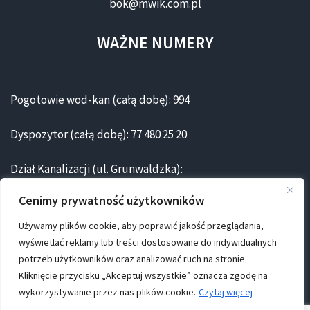
bok@mwik.com.pl
WAŻNE
NUMERY
Pogotowie wod-kan (całą dobę): 994
Dyspozytor (całą dobę): 77 480 25 20
Dział Kanalizacji (ul. Grunwaldzka):
77 472 47 80
Cenimy prywatność użytkowników
Oczyszczalnia ścieków (ul. Gliwicka): 77 480 25 30
Używamy plików cookie, aby poprawić jakość przeglądania,
wyświetlać reklamy lub treści dostosowane do indywidualnych
potrzeb użytkowników oraz analizować ruch na stronie.
Kliknięcie przycisku „Akceptuj wszystkie” oznacza zgodę na
wykorzystywanie przez nas plików cookie.
Czytaj więcej