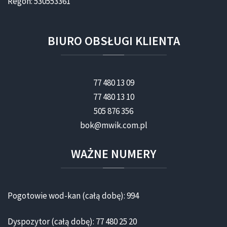
Regon: 530553361
BIURO
OBSŁUGI
KLIENTA
77 480 13 09
77 480 13 10
505 876 356
bok@mwik.com.pl
WAŻNE
NUMERY
Pogotowie wod-kan (całą dobę): 994
Dyspozytor (całą dobę): 77 480 25 20