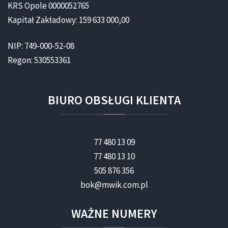
KRS Opole 0000052765
Kapitał Zakładowy: 159 633 000,00
NIP: 749-000-52-08
Regon: 530553361
BIURO
OBSŁUGI
KLIENTA
77 480 13 09
77 480 13 10
505 876 356
bok@mwik.com.pl
WAŻNE
NUMERY